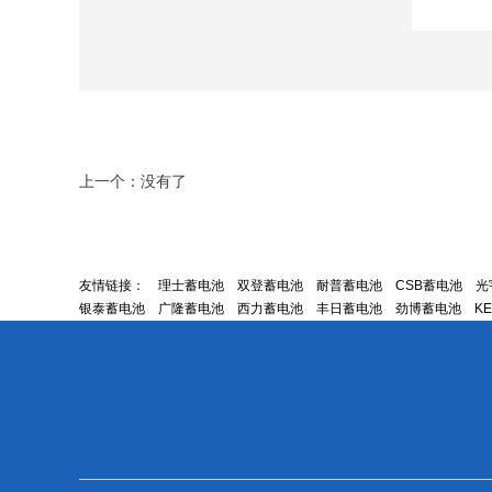
上一个：没有了
友情链接：
理士蓄电池
双登蓄电池
耐普蓄电池
CSB蓄电池
光
银泰蓄电池
广隆蓄电池
西力蓄电池
丰日蓄电池
劲博蓄电池
K